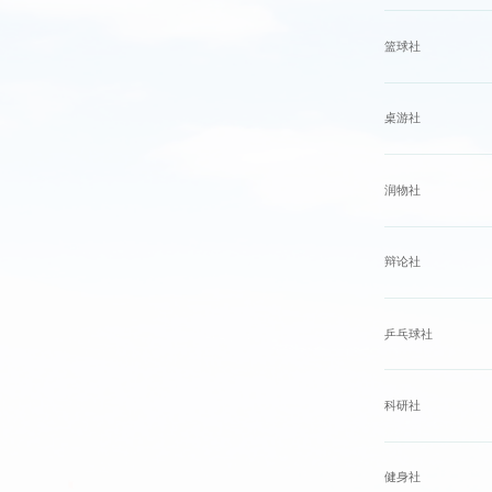
篮球社
桌游社
润物社
辩论社
乒乓球社
科研社
健身社