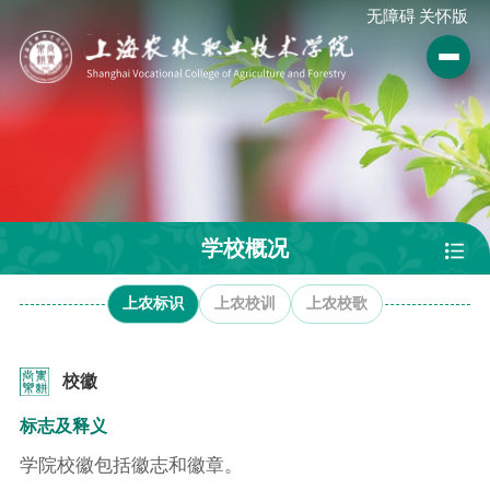
无障碍
关怀版
学校概况
上农标识
上农校训
上农校歌
校徽
标志及释义
学院校徽包括徽志和徽章。