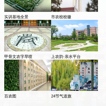
实训基地全景
市农校校徽
甲骨文农字旱喷
上农韵·亲水平台
百农图
24节气道旗