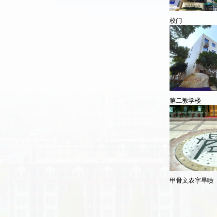
校门
第二教学楼
甲骨文农字旱喷