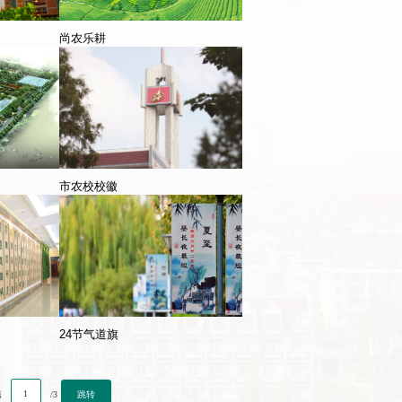
尚农乐耕
市农校校徽
24节气道旗
跳转
第
/3