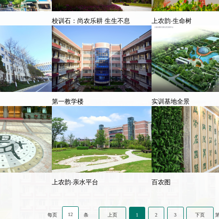
校训石：尚农乐耕 生生不息
上农韵·生命树
第一教学楼
实训基地全景
上农韵·亲水平台
百农图
12
上页
1
2
3
下页
每页
条