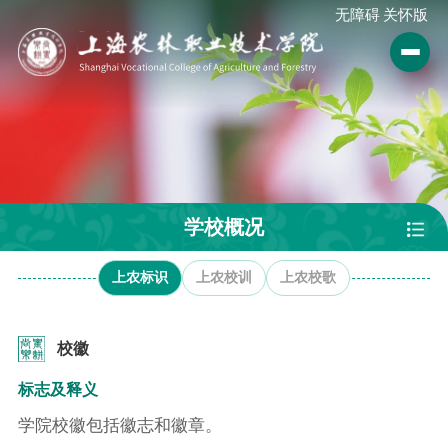
无障碍
关怀版
学校概况
上农标识
上农校训
上农校歌
校徽
标志及释义
学院校徽包括徽志和徽章。