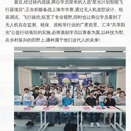
最近,经过校内选拔,两位学员荣幸的入选“星光计划智能飞
行器项目”,正在积极备战上海市市赛,通过无人机选型设计、组
装调试、飞行操控,拓宽了专业视野,同时也让两位学员看到了
无人机在在监测、植保、巡检等行业的广袤前景。汇丰“共享阳
光”公益行动项目的实施,必将激励学员以青春为翼,以科技为犁,
在乡村振兴的田野上,播种属于他们这代人的未来!