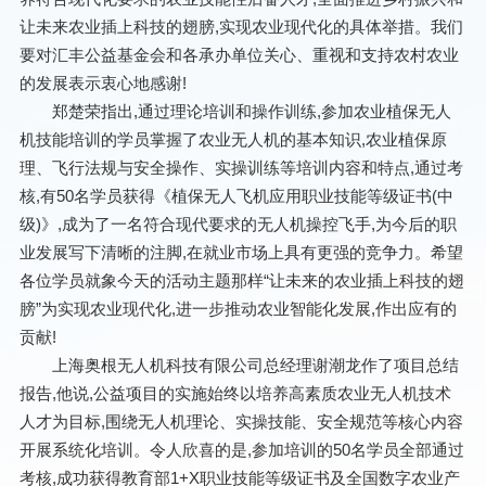
让未来农业插上科技的翅膀,实现农业现代化的具体举措。我们
要对汇丰公益基金会和各承办单位关心、重视和支持农村农业
的发展表示衷心地感谢!
郑楚荣指出,通过理论培训和操作训练,参加农业植保无人
机技能培训的学员掌握了农业无人机的基本知识,农业植保原
理、飞行法规与安全操作、实操训练等培训内容和特点,通过考
核,有50名学员获得《植保无人飞机应用职业技能等级证书(中
级)》,成为了一名符合现代要求的无人机操控飞手,为今后的职
业发展写下清晰的注脚,在就业市场上具有更强的竞争力。希望
各位学员就象今天的活动主题那样“让未来的农业插上科技的翅
膀”为实现农业现代化,进一步推动农业智能化发展,作出应有的
贡献!
上海奥根无人机科技有限公司总经理谢潮龙作了项目总结
报告,他说,公益项目的实施始终以培养高素质农业无人机技术
人才为目标,围绕无人机理论、实操技能、安全规范等核心内容
开展系统化培训。令人欣喜的是,参加培训的50名学员全部通过
考核,成功获得教育部1+X职业技能等级证书及全国数字农业产