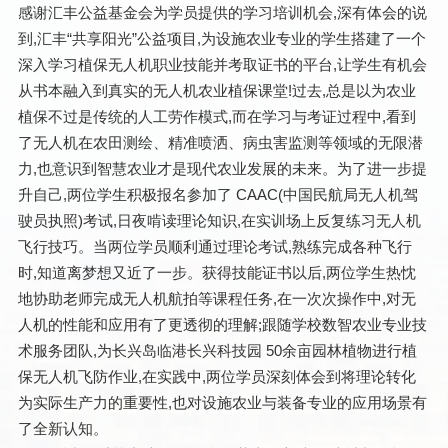
感谢汇丰公益基金会为学员提供的学习培训机会,深有体会的说
到,汇丰“共享阳光”公益项目,为设施农业专业的学生搭建了一个
深入学习植保无人机职业技能并考取证书的平台,让学生有机会
从书本融入到真实的无人机农业植保课堂!过去,总是以为农业
植保不过是传统的人工劳作模式,而在学习与考证过程中,看到
了无人机在农田测绘、精准喷洒、病虫害监测等领域的无限潜
力,也意识到智慧农业才是现代农业发展的未来。为了进一步提
升自己,两位学生积极报名参加了 CAAC(中国
民航
局无人机驾
驶员执照)考试,日夜啃读理论知识,在实训场上反复练习无人机
飞行技巧。当两位学员顺利通过理论考试,熟练完成各种飞行
时,知道离梦想又近了一步。获得技能证书以后,两位学生热忱
地协助老师完成无人机航拍等课程任务,在一次次操作中,对无
人机的性能和应用有了更透彻的理解;跟随学校数智农业专业技
术服务团队,为长兴岛临港长兴科技园 50余亩园林植物进行植
保无人机飞防作业,在实践中,两位学员深刻体会到将理论转化
为实际生产力的重要性,也对设施农业与装备专业的应用场景有
了全新认知。