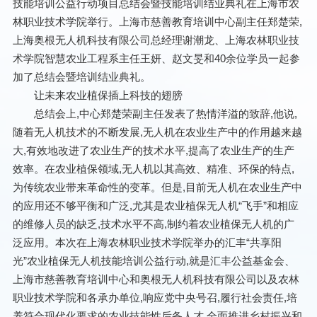
技能培训公益行动项目总结会暨技能培训结业典礼在上海市农
林职业技术学院举行。上海市慈善教育培训中心副主任郑楚荣,
上海奥根无人机科技有限公司总经理谢潮龙、上海农林职业技
术学院智慧农业工程系主任王妍、赵文旻和40余位学员一起参
加了总结会暨培训结业典礼。
让未来农业植保插上科技的翅膀
总结会上,中心郑楚荣副主任发表了热情洋溢的致辞,他说,
随着无人机技术的不断发展,无人机在农业生产中的作用越来越
大,有效地改进了农业生产的技术水平,提高了农业生产的生产
效率。在农业植保领域,无人机以其高效、精准、环保的特点,
为传统农业带来革命性的变革。但是,目前无人机在农业生产中
的应用还不够平衡和广泛,尤其是农业植保无人机“飞手”和相应
的维修人员的缺乏,技术水平不高,制约着农业植保无人机的广
泛应用。本次在上海农林职业技术学院举办的汇丰“共享阳
光”农业植保无人机技能培训公益行动,就是汇丰公益基金会、
上海市慈善教育培训中心和奥根无人机科技有限公司以及农林
职业技术学院和各承办单位,响应党中央号召,履行社会责任,培
养符合现代化要求的农业技能性后备人才,全面推进乡村振兴和