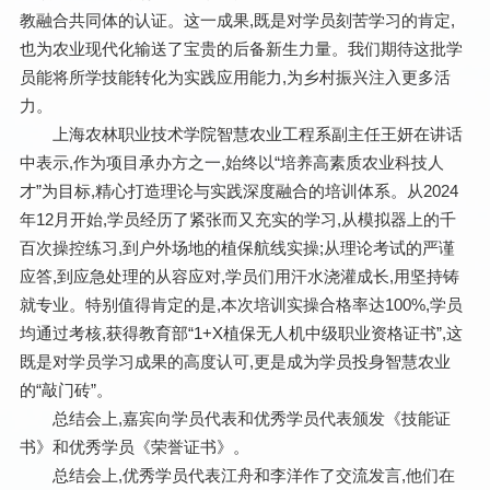
教融合共同体的认证。这一成果,既是对学员刻苦学习的肯定,
也为农业现代化输送了宝贵的后备新生力量。我们期待这批学
员能将所学技能转化为实践应用能力,为乡村振兴注入更多活
力。
上海农林职业技术学院智慧农业工程系副主任王妍在讲话
中表示,作为项目承办方之一,始终以“培养高素质农业科技人
才”为目标,精心打造理论与实践深度融合的培训体系。从2024
年12月开始,学员经历了紧张而又充实的学习,从模拟器上的千
百次操控练习,到户外场地的植保航线实操;从理论考试的严谨
应答,到应急处理的从容应对,学员们用汗水浇灌成长,用坚持铸
就专业。特别值得肯定的是,本次培训实操合格率达100%,学员
均通过考核,获得教育部“1+X植保无人机中级职业资格证书”,这
既是对学员学习成果的高度认可,更是成为学员投身智慧农业
的“敲门砖”。
总结会上,嘉宾向学员代表和优秀学员代表颁发《技能证
书》和优秀学员《荣誉证书》。
总结会上,优秀学员代表江舟和李洋作了交流发言,他们在